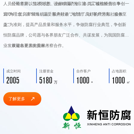
人员经验丰富、技术先进、设备精良齐全，各类工程检验合格率
公司坚持以"以质求胜、合作共赢"为宗旨，以"诚信经营、争创一
100%，优良率98%，深受客户好评，创造了良好的经济和社会效
流"为理念，以"筑造精品、服务社会"为方针，以"客户为先、服务至
益。
上"为准则，提高产品质量和服务水平，争做防腐行业典范，争创新
关于我们
恒防腐品牌，公司愿与各界朋友广泛合作、共谋发展，为我国防腐事
业发展做出更大的贡献。
欢迎各界朋友前来考察合作。
成立时间
注册资金
合作客户
占地面积
2005
5180
1000
1000
万
+
㎡
了解更多