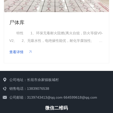
PVC硬板
特性 1、环保无毒耐火阻燃(离火自熄，防火等级V0-
V2; 2、无吸水性，电绝缘性能优，耐化学腐蚀性;
3、易加工，可焊接;耐候性能好，耐酸碱、抗腐蚀，经久耐
查看详情
用。 用途 煤矿装饰装修、实验室、办公室、电子
厂、机械制造厂、五金厂、制药厂、汽车厂、稀土厂、冶金
厂医院、航空、航天基地、超级市场、造纸厂、化工厂、塑
料加工厂、烟草厂、糖果厂、酿酒厂、饮料厂、肉联加工
公司地址：长垣市佘家镇板城村
厂、停车场、电镀防腐工业、酸碱水池、废气废水处理、机
销售电话：13839076538
械设备垫板、房屋墙板、商用机器壳体、电子产品包装、食
公司邮箱：3139743413@qq.com 664599618@qq.com
品接触、广告印刷、电镀酸洗槽、罐面板、蚀刻技术、建材
微信二维码
构建等。