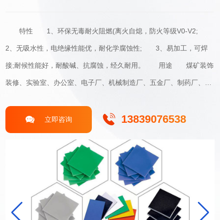
特性 1、环保无毒耐火阻燃(离火自熄，防火等级V0-V2;
2、无吸水性，电绝缘性能优，耐化学腐蚀性; 3、易加工，可焊
接;耐候性能好，耐酸碱、抗腐蚀，经久耐用。 用途 煤矿装饰
装修、实验室、办公室、电子厂、机械制造厂、五金厂、制药厂、汽
车厂、稀土厂、冶金厂医院、航空、航天基地、超级市场、造纸厂、
化工厂、塑料加工厂、烟草厂、糖果厂、酿酒厂、饮料厂、肉联加工
13839076538
立即咨询
厂、停车场、电镀防腐工业、酸碱水池、废气废水处理、机械设备垫
板、房屋墙板、商用机器壳体、电子产品包装、食品接触、广告印
刷、电镀酸洗槽、罐面板、蚀刻技术、建材构建等。