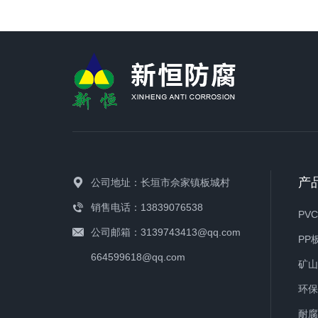
产
公司地址：长垣市佘家镇板城村
销售电话：13839076538
PV
公司邮箱：3139743413@qq.com
PP
664599618@qq.com
矿
环
耐